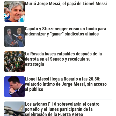
Murió Jorge Messi, el papá de Lionel Messi
Caputo y Sturzenegger crean un fondo para
indemnizar y “ganar” sindicatos aliados
La Rosada busca culpables después de la
derrota en el Senado y recalcula su
estrategia
Lionel Messi llega a Rosario a las 20.30:
velatorio íntimo de Jorge Messi, sin acceso
al público
Los aviones F 16 sobrevolarán el centro
porteño y el lunes participarán de la
celebración de la Fuerza Aérea