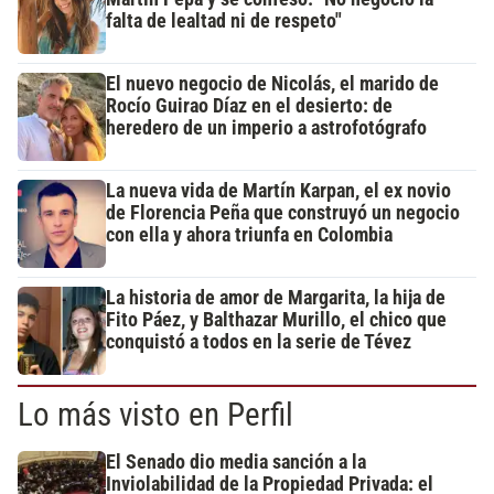
falta de lealtad ni de respeto"
El nuevo negocio de Nicolás, el marido de
Rocío Guirao Díaz en el desierto: de
heredero de un imperio a astrofotógrafo
La nueva vida de Martín Karpan, el ex novio
de Florencia Peña que construyó un negocio
con ella y ahora triunfa en Colombia
La historia de amor de Margarita, la hija de
Fito Páez, y Balthazar Murillo, el chico que
conquistó a todos en la serie de Tévez
Lo más visto en Perfil
El Senado dio media sanción a la
Inviolabilidad de la Propiedad Privada: el