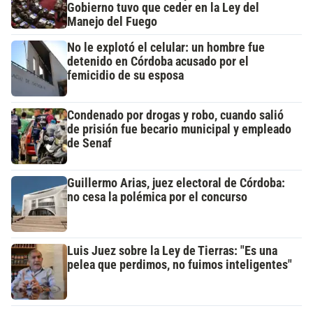
Gobierno tuvo que ceder en la Ley del
Manejo del Fuego
No le explotó el celular: un hombre fue
detenido en Córdoba acusado por el
femicidio de su esposa
Condenado por drogas y robo, cuando salió
de prisión fue becario municipal y empleado
de Senaf
Guillermo Arias, juez electoral de Córdoba:
no cesa la polémica por el concurso
Luis Juez sobre la Ley de Tierras: "Es una
pelea que perdimos, no fuimos inteligentes"