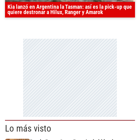
Kia lanzó en Argentina la Tasman: así es la pick-up que
quiere destronar a Hilux, Ranger y Amarok
Lo más visto