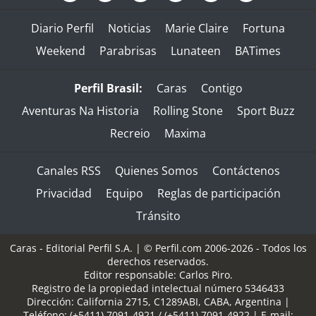
Diario Perfil
Noticias
Marie Claire
Fortuna
Weekend
Parabrisas
Lunateen
BATimes
Perfil Brasil:
Caras
Contigo
Aventuras Na Historia
Rolling Stone
Sport Buzz
Recreio
Maxima
Canales RSS
Quienes Somos
Contáctenos
Privacidad
Equipo
Reglas de participación
Tránsito
Caras - Editorial Perfil S.A.
| © Perfil.com 2006-2026 - Todos los
derechos reservados.
Editor responsable: Carlos Piro.
Registro de la propiedad intelectual número 5346433
Dirección:
California 2715
,
C1289ABI
,
CABA, Argentina
|
Teléfono:
(+5411) 7091-4921
/
(+5411) 7091-4922
| E-mail: