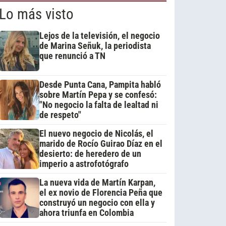
Lo más visto
Lejos de la televisión, el negocio
de Marina Señuk, la periodista
que renunció a TN
Desde Punta Cana, Pampita habló
sobre Martín Pepa y se confesó:
"No negocio la falta de lealtad ni
de respeto"
El nuevo negocio de Nicolás, el
marido de Rocío Guirao Díaz en el
desierto: de heredero de un
imperio a astrofotógrafo
La nueva vida de Martín Karpan,
el ex novio de Florencia Peña que
construyó un negocio con ella y
ahora triunfa en Colombia