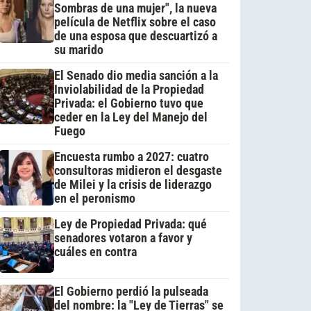
Sombras de una mujer", la nueva
película de Netflix sobre el caso
de una esposa que descuartizó a
su marido
El Senado dio media sanción a la
Inviolabilidad de la Propiedad
Privada: el Gobierno tuvo que
ceder en la Ley del Manejo del
Fuego
Encuesta rumbo a 2027: cuatro
consultoras midieron el desgaste
de Milei y la crisis de liderazgo
en el peronismo
Ley de Propiedad Privada: qué
senadores votaron a favor y
cuáles en contra
El Gobierno perdió la pulseada
del nombre: la "Ley de Tierras" se