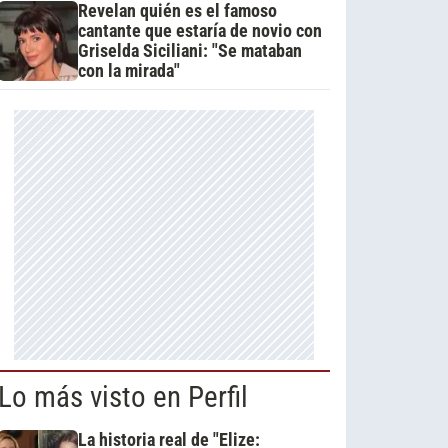
Revelan quién es el famoso
cantante que estaría de novio con
Griselda Siciliani: "Se mataban
con la mirada"
Lo más visto en Perfil
La historia real de "Elize: