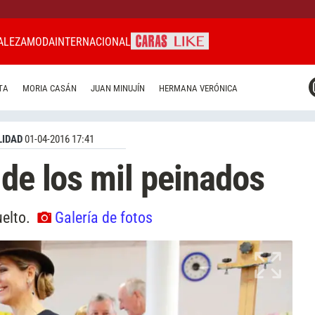
ALEZA
MODA
INTERNACIONAL
CARAS MIAMI
TA
MORIA CASÁN
JUAN MINUJÍN
HERMANA VERÓNICA
CARAS BRASIL
CARAS URUGUAY
IDAD
01-04-2016 17:41
 de los mil peinados
uelto.
Galería de fotos