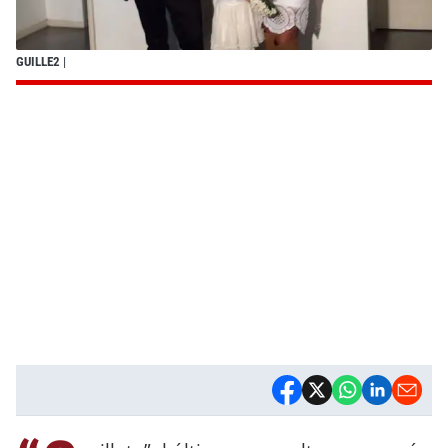
GUILLE2
|