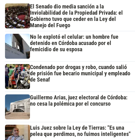
El Senado dio media sanción a la
Inviolabilidad de la Propiedad Privada: el
Gobierno tuvo que ceder en la Ley del
Manejo del Fuego
No le explotó el celular: un hombre fue
detenido en Córdoba acusado por el
femicidio de su esposa
Condenado por drogas y robo, cuando salió
de prisión fue becario municipal y empleado
de Senaf
Guillermo Arias, juez electoral de Córdoba:
no cesa la polémica por el concurso
Luis Juez sobre la Ley de Tierras: "Es una
pelea que perdimos, no fuimos inteligentes"