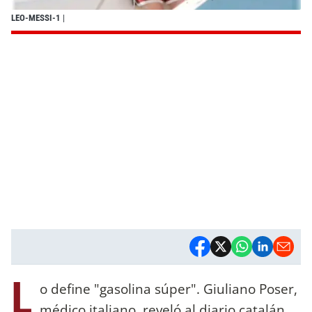
LEO-MESSI-1
|
L
o define "gasolina súper". Giuliano Poser,
médico italiano, reveló al diario catalán