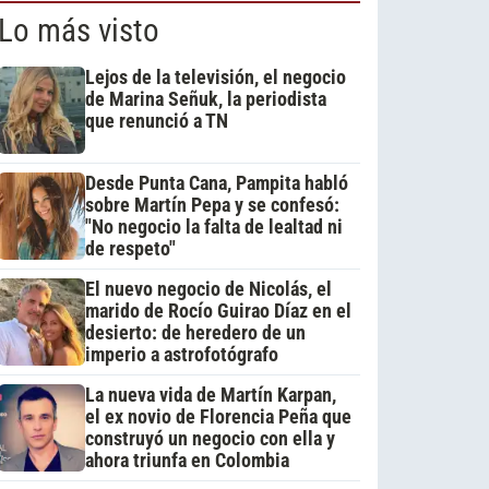
Lo más visto
Lejos de la televisión, el negocio
de Marina Señuk, la periodista
que renunció a TN
Desde Punta Cana, Pampita habló
sobre Martín Pepa y se confesó:
"No negocio la falta de lealtad ni
de respeto"
El nuevo negocio de Nicolás, el
marido de Rocío Guirao Díaz en el
desierto: de heredero de un
imperio a astrofotógrafo
La nueva vida de Martín Karpan,
el ex novio de Florencia Peña que
construyó un negocio con ella y
ahora triunfa en Colombia