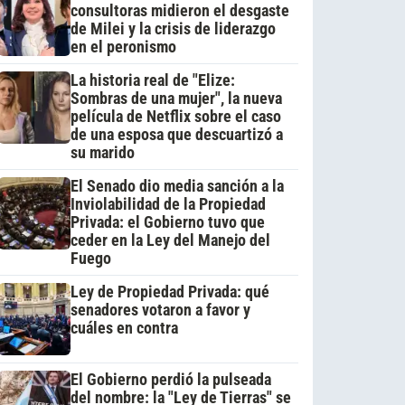
consultoras midieron el desgaste
de Milei y la crisis de liderazgo
en el peronismo
La historia real de "Elize:
Sombras de una mujer", la nueva
película de Netflix sobre el caso
de una esposa que descuartizó a
su marido
El Senado dio media sanción a la
Inviolabilidad de la Propiedad
Privada: el Gobierno tuvo que
ceder en la Ley del Manejo del
Fuego
Ley de Propiedad Privada: qué
senadores votaron a favor y
cuáles en contra
El Gobierno perdió la pulseada
del nombre: la "Ley de Tierras" se