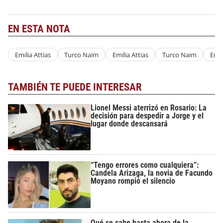
EN ESTA NOTA
Emilia Attias
Turco Naim
Emilia Attias
Turco Naim
Emb
TAMBIÉN TE PUEDE INTERESAR
Lionel Messi aterrizó en Rosario: La
decisión para despedir a Jorge y el
lugar donde descansará
“Tengo errores como cualquiera”:
Candela Arizaga, la novia de Facundo
Moyano rompió el silencio
Qué se sabe hasta ahora de la