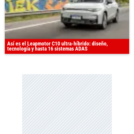
Así es el Leapmotor C10 ultra-híbrido: diseño,
tecnología y hasta 16 sistemas ADAS