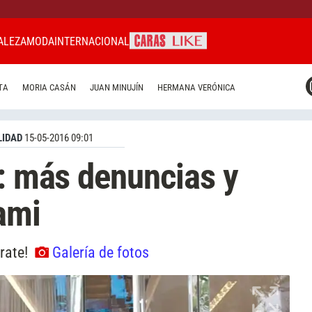
ALEZA
MODA
INTERNACIONAL
CARAS MIAMI
TA
MORIA CASÁN
JUAN MINUJÍN
HERMANA VERÓNICA
CARAS BRASIL
CARAS URUGUAY
IDAD
15-05-2016 09:01
s: más denuncias y
ami
rate!
Galería de fotos