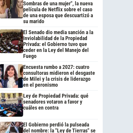
Sombras de una mujer", la nueva
película de Netflix sobre el caso
de una esposa que descuartizó a
su marido
El Senado dio media sanción a la
Inviolabilidad de la Propiedad
Privada: el Gobierno tuvo que
ceder en la Ley del Manejo del
Fuego
Encuesta rumbo a 2027: cuatro
consultoras midieron el desgaste
de Milei y la crisis de liderazgo
en el peronismo
Ley de Propiedad Privada: qué
senadores votaron a favor y
cuáles en contra
El Gobierno perdió la pulseada
del nombre: la "Ley de Tierras" se