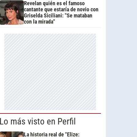
Revelan quién es el famoso
cantante que estaría de novio con
Griselda Siciliani: "Se mataban
con la mirada"
Lo más visto en Perfil
La historia real de "Elize: