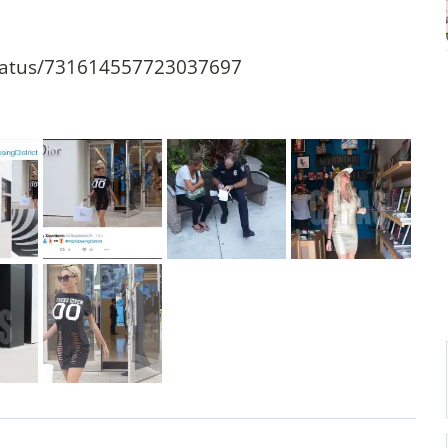
/status/731614557723037697