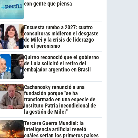
con gente que piensa
Encuesta rumbo a 2027: cuatro
consultoras midieron el desgaste
de Milei y la crisis de liderazgo
en el peronismo
Quirno reconoció que el gobierno
de Lula solicitó el retiro del
embajador argentino en Brasil
Cachanosky renunció a una
fundación porque "se ha
transformado en una especie de
Instituto Patria incondicional de
la gestión de Milei"
Tercera Guerra Mundial: la
inteligencia artificial reveló
cuáles serían los primeros países