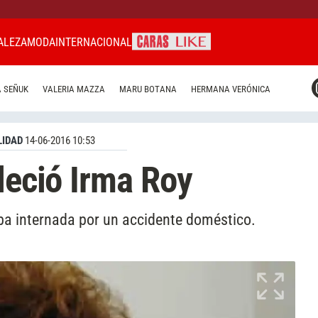
ALEZA
MODA
INTERNACIONAL
CARAS MIAMI
 SEÑUK
VALERIA MAZZA
MARU BOTANA
HERMANA VERÓNICA
CARAS BRASIL
CARAS URUGUAY
IDAD
14-06-2016 10:53
leció Irma Roy
aba internada por un accidente doméstico.