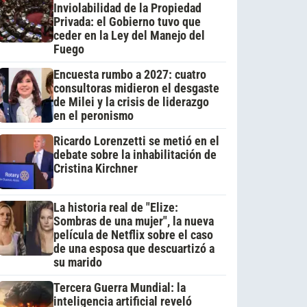
Inviolabilidad de la Propiedad
Privada: el Gobierno tuvo que
ceder en la Ley del Manejo del
Fuego
Encuesta rumbo a 2027: cuatro
consultoras midieron el desgaste
de Milei y la crisis de liderazgo
en el peronismo
Ricardo Lorenzetti se metió en el
debate sobre la inhabilitación de
Cristina Kirchner
La historia real de "Elize:
Sombras de una mujer", la nueva
película de Netflix sobre el caso
de una esposa que descuartizó a
su marido
Tercera Guerra Mundial: la
inteligencia artificial reveló