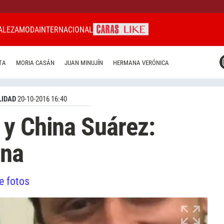
ALEZA
MODA
INTERNACIONAL
CARAS MIAMI
TA
MORIA CASÁN
JUAN MINUJÍN
HERMANA VERÓNICA
CARAS BRASIL
CARAS URUGUAY
IDAD
20-10-2016 16:40
 y China Suárez:
ana
e fotos