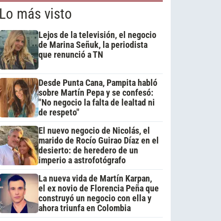
Lo más visto
Lejos de la televisión, el negocio
de Marina Señuk, la periodista
que renunció a TN
Desde Punta Cana, Pampita habló
sobre Martín Pepa y se confesó:
"No negocio la falta de lealtad ni
de respeto"
El nuevo negocio de Nicolás, el
marido de Rocío Guirao Díaz en el
desierto: de heredero de un
imperio a astrofotógrafo
La nueva vida de Martín Karpan,
el ex novio de Florencia Peña que
construyó un negocio con ella y
ahora triunfa en Colombia