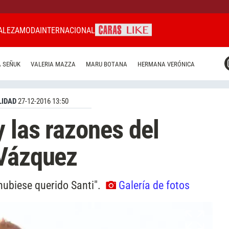
ALEZA
MODA
INTERNACIONAL
CARAS MIAMI
 SEÑUK
VALERIA MAZZA
MARU BOTANA
HERMANA VERÓNICA
CARAS BRASIL
CARAS URUGUAY
IDAD
27-12-2016 13:50
 las razones del
 Vázquez
hubiese querido Santi".
Galería de fotos