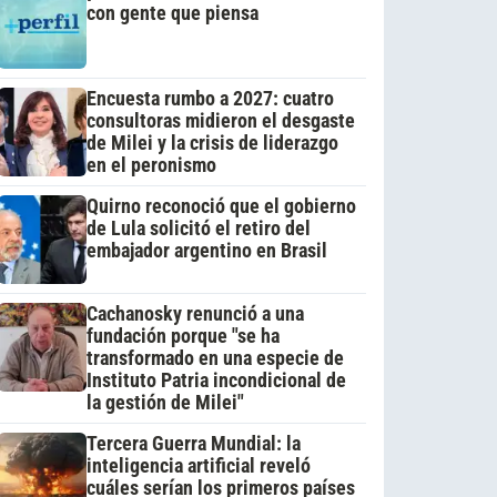
con gente que piensa
Encuesta rumbo a 2027: cuatro
consultoras midieron el desgaste
de Milei y la crisis de liderazgo
en el peronismo
Quirno reconoció que el gobierno
de Lula solicitó el retiro del
embajador argentino en Brasil
Cachanosky renunció a una
fundación porque "se ha
transformado en una especie de
Instituto Patria incondicional de
la gestión de Milei"
Tercera Guerra Mundial: la
inteligencia artificial reveló
cuáles serían los primeros países