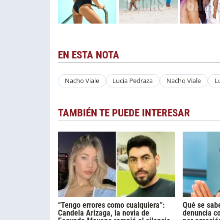
EN ESTA NOTA
Nacho Viale
Lucia Pedraza
Nacho Viale
L
TAMBIÉN TE PUEDE INTERESAR
“Tengo errores como cualquiera”:
Qué se sabe
Candela Arizaga, la novia de
denuncia c