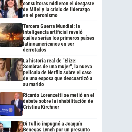
consultoras midieron el desgaste
de Milei y la crisis de liderazgo
en el peronismo
Tercera Guerra Mundial: la
inteligencia artificial reveló
cuáles serían los primeros países
latinoamericanos en ser
derrotados
La historia real de "Elize:
Sombras de una mujer", la nueva
película de Netflix sobre el caso
de una esposa que descuartizó a
su marido
Ricardo Lorenzetti se metió en el
debate sobre la inhabilitación de
Cristina Kirchner
Di Tullio impugnó a Joaquín
Benegas Lynch por un presunto