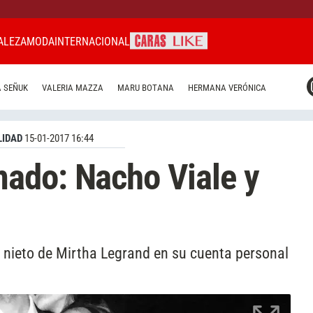
ALEZA
MODA
INTERNACIONAL
CARAS MIAMI
 SEÑUK
VALERIA MAZZA
MARU BOTANA
HERMANA VERÓNICA
CARAS BRASIL
CARAS URUGUAY
IDAD
15-01-2017 16:44
ado: Nacho Viale y
l nieto de Mirtha Legrand en su cuenta personal