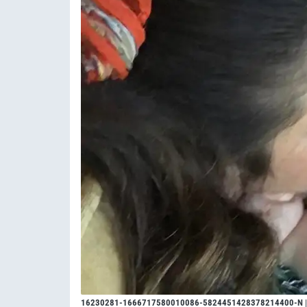
16230281-1666717580010086-5824451428378214400-N
|