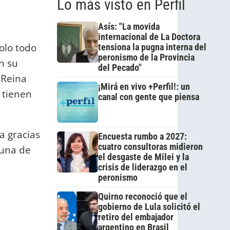
Lo más visto en Perfil
Asís: "La movida
internacional de La Doctora
olo todo
tensiona la pugna interna del
peronismo de la Provincia
en su
del Pecado"
 Reina
¡Mirá en vivo +Perfil!: un
 tienen
canal con gente que piensa
a gracias
Encuesta rumbo a 2027:
cuatro consultoras midieron
 una de
el desgaste de Milei y la
crisis de liderazgo en el
peronismo
Quirno reconoció que el
gobierno de Lula solicitó el
retiro del embajador
argentino en Brasil