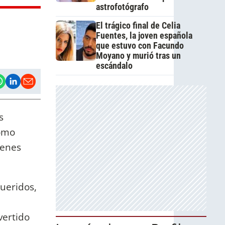
astrofotógrafo
El trágico final de Celia
Fuentes, la joven española
que estuvo con Facundo
Moyano y murió tras un
escándalo
s
como
ienes
queridos,
vertido