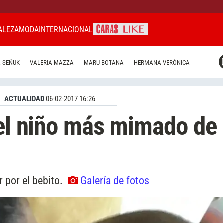
ALEZA
MODA
INTERNACIONAL
CARAS MIAMI
 SEÑUK
VALERIA MAZZA
MARU BOTANA
HERMANA VERÓNICA
CARAS BRASIL
CARAS URUGUAY
ACTUALIDAD
06-02-2017 16:26
 el niño más mimado de
r por el bebito.
Galería de fotos