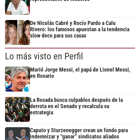
De Nicolás Cabré y Rocío Pardo a Calu
Rivero: los famosos apuestan a la tendencia
slow deco para sus casas
Lo más visto en Perfil
Murió Jorge Messi, el papá de Lionel Messi,
en Rosario
La Rosada busca culpables después de la
derrota en el Senado y recalcula su
estrategia
Caputo y Sturzenegger crean un fondo para
indemnizar y “ganar” sindicatos aliados