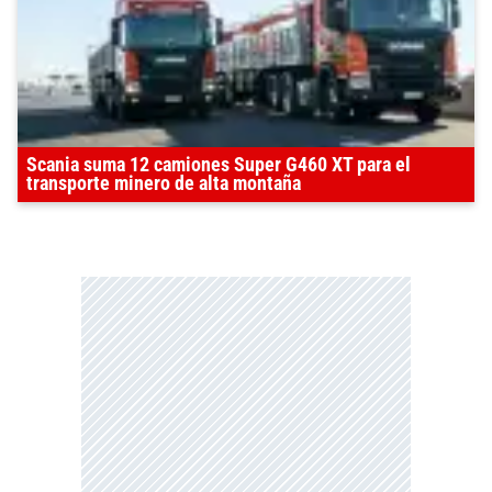
Scania suma 12 camiones Super G460 XT para el
transporte minero de alta montaña