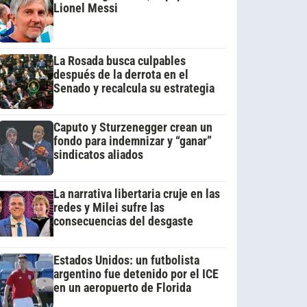
Lionel Messi
La Rosada busca culpables
después de la derrota en el
Senado y recalcula su estrategia
Caputo y Sturzenegger crean un
fondo para indemnizar y “ganar”
sindicatos aliados
La narrativa libertaria cruje en las
redes y Milei sufre las
consecuencias del desgaste
Estados Unidos: un futbolista
argentino fue detenido por el ICE
en un aeropuerto de Florida