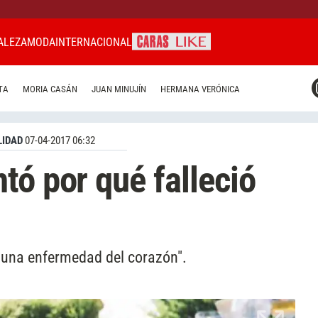
ALEZA
MODA
INTERNACIONAL
CARAS MIAMI
TA
MORIA CASÁN
JUAN MINUJÍN
HERMANA VERÓNICA
CARAS BRASIL
CARAS URUGUAY
IDAD
07-04-2017 06:32
tó por qué falleció
, una enfermedad del corazón".