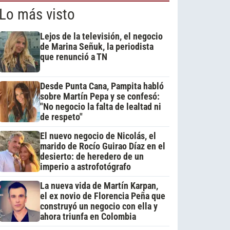
Lo más visto
Lejos de la televisión, el negocio
de Marina Señuk, la periodista
que renunció a TN
Desde Punta Cana, Pampita habló
sobre Martín Pepa y se confesó:
"No negocio la falta de lealtad ni
de respeto"
El nuevo negocio de Nicolás, el
marido de Rocío Guirao Díaz en el
desierto: de heredero de un
imperio a astrofotógrafo
La nueva vida de Martín Karpan,
el ex novio de Florencia Peña que
construyó un negocio con ella y
ahora triunfa en Colombia