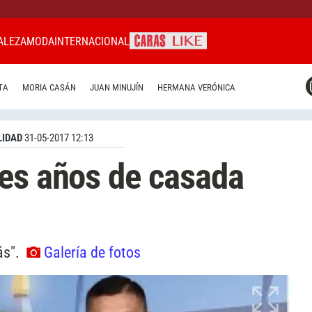
ALEZA
MODA
INTERNACIONAL
CARAS MIAMI
TA
MORIA CASÁN
JUAN MINUJÍN
HERMANA VERÓNICA
CARAS BRASIL
CARAS URUGUAY
IDAD
31-05-2017 12:13
es años de casada
ás".
Galería de fotos