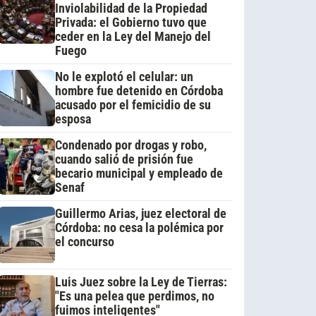
Inviolabilidad de la Propiedad
Privada: el Gobierno tuvo que
ceder en la Ley del Manejo del
Fuego
No le explotó el celular: un
hombre fue detenido en Córdoba
acusado por el femicidio de su
esposa
Condenado por drogas y robo,
cuando salió de prisión fue
becario municipal y empleado de
Senaf
Guillermo Arias, juez electoral de
Córdoba: no cesa la polémica por
el concurso
Luis Juez sobre la Ley de Tierras:
"Es una pelea que perdimos, no
fuimos inteligentes"