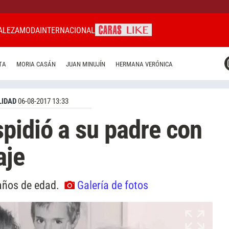
ALEZA
MODA
INTERNACIONAL
CARAS MIAMI
TA
MORIA CASÁN
JUAN MINUJÍN
HERMANA VERÓNICA
CARAS BRASIL
CARAS URUGUAY
IDAD
06-08-2017 13:33
pidió a su padre con
aje
 años de edad.
Galería de fotos