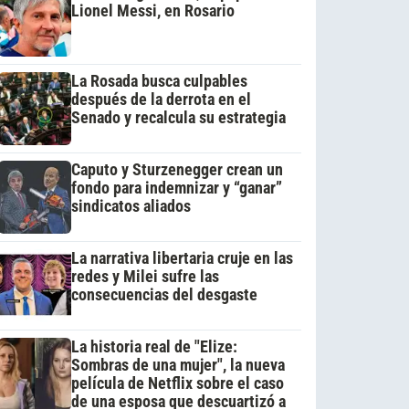
Lionel Messi, en Rosario
La Rosada busca culpables
después de la derrota en el
Senado y recalcula su estrategia
Caputo y Sturzenegger crean un
fondo para indemnizar y “ganar”
sindicatos aliados
La narrativa libertaria cruje en las
redes y Milei sufre las
consecuencias del desgaste
La historia real de "Elize:
Sombras de una mujer", la nueva
película de Netflix sobre el caso
de una esposa que descuartizó a