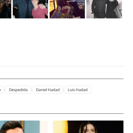
o
Despedida
Daniel Hadad
Luis Hadad