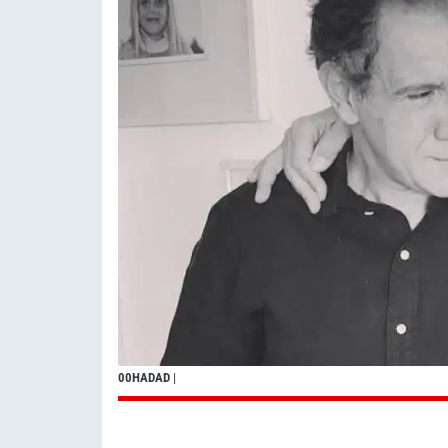
00HADAD
|