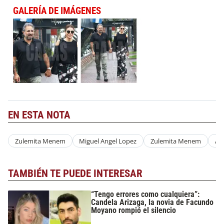
GALERÍA DE IMÁGENES
EN ESTA NOTA
Zulemita Menem
Miguel Angel Lopez
Zulemita Menem
Am
TAMBIÉN TE PUEDE INTERESAR
“Tengo errores como cualquiera”:
Candela Arizaga, la novia de Facundo
Moyano rompió el silencio