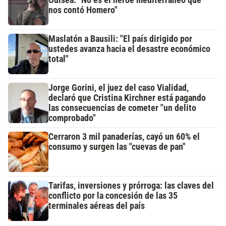
Odisea: "No es el héroe mediterráneo que
nos contó Homero"
Maslatón a Bausili: "El país dirigido por
ustedes avanza hacia el desastre económico
total"
Jorge Gorini, el juez del caso Vialidad,
declaró que Cristina Kirchner está pagando
las consecuencias de cometer "un delito
comprobado"
Cerraron 3 mil panaderías, cayó un 60% el
consumo y surgen las "cuevas de pan"
Tarifas, inversiones y prórroga: las claves del
conflicto por la concesión de las 35
terminales aéreas del país