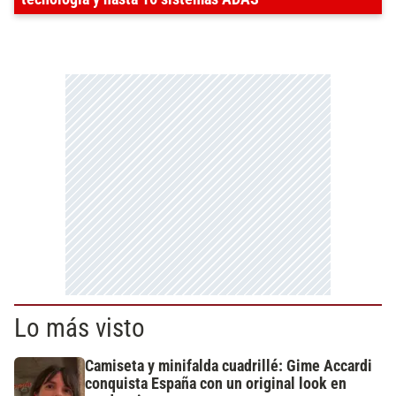
Lo más visto
Camiseta y minifalda cuadrillé: Gime Accardi
conquista España con un original look en