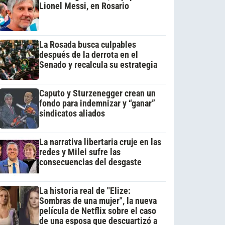
Lionel Messi, en Rosario
La Rosada busca culpables
después de la derrota en el
Senado y recalcula su estrategia
Caputo y Sturzenegger crean un
fondo para indemnizar y “ganar”
sindicatos aliados
La narrativa libertaria cruje en las
redes y Milei sufre las
consecuencias del desgaste
La historia real de "Elize:
Sombras de una mujer", la nueva
película de Netflix sobre el caso
de una esposa que descuartizó a