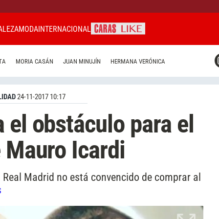
ALEZA
MODA
INTERNACIONAL
CARAS MIAMI
TA
MORIA CASÁN
JUAN MINUJÍN
HERMANA VERÓNICA
CARAS BRASIL
CARAS URUGUAY
IDAD
24-11-2017 10:17
 el obstáculo para el
e Mauro Icardi
El Real Madrid no está convencido de comprar al
s