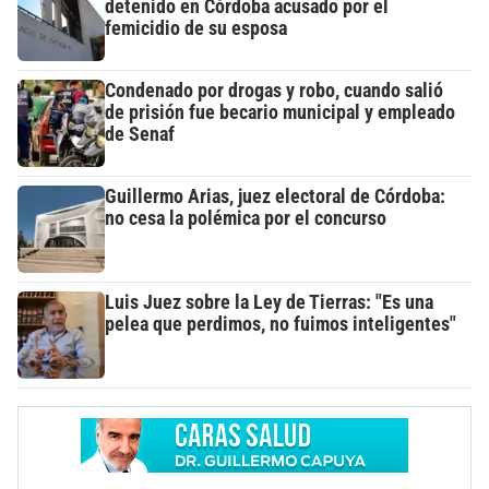
detenido en Córdoba acusado por el
femicidio de su esposa
Condenado por drogas y robo, cuando salió
de prisión fue becario municipal y empleado
de Senaf
Guillermo Arias, juez electoral de Córdoba:
no cesa la polémica por el concurso
Luis Juez sobre la Ley de Tierras: "Es una
pelea que perdimos, no fuimos inteligentes"