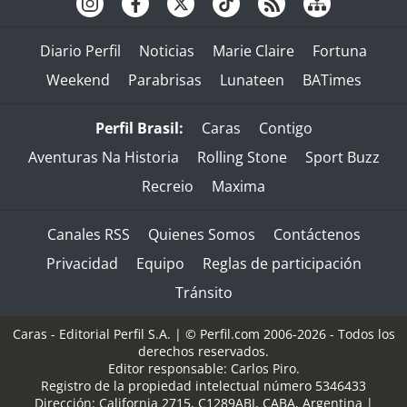
Diario Perfil
Noticias
Marie Claire
Fortuna
Weekend
Parabrisas
Lunateen
BATimes
Perfil Brasil:
Caras
Contigo
Aventuras Na Historia
Rolling Stone
Sport Buzz
Recreio
Maxima
Canales RSS
Quienes Somos
Contáctenos
Privacidad
Equipo
Reglas de participación
Tránsito
Caras - Editorial Perfil S.A.
| © Perfil.com 2006-2026 - Todos los
derechos reservados.
Editor responsable: Carlos Piro.
Registro de la propiedad intelectual número 5346433
Dirección:
California 2715
,
C1289ABI
,
CABA, Argentina
|