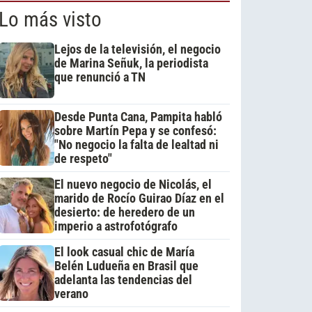
Lo más visto
Lejos de la televisión, el negocio
de Marina Señuk, la periodista
que renunció a TN
Desde Punta Cana, Pampita habló
sobre Martín Pepa y se confesó:
"No negocio la falta de lealtad ni
de respeto"
El nuevo negocio de Nicolás, el
marido de Rocío Guirao Díaz en el
desierto: de heredero de un
imperio a astrofotógrafo
El look casual chic de María
Belén Ludueña en Brasil que
adelanta las tendencias del
verano