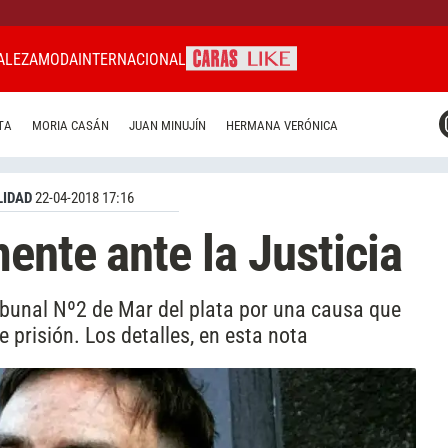
ALEZA
MODA
INTERNACIONAL
CARAS MIAMI
TA
MORIA CASÁN
JUAN MINUJÍN
HERMANA VERÓNICA
CARAS BRASIL
CARAS URUGUAY
IDAD
22-04-2018 17:16
ente ante la Justicia
ibunal Nº2 de Mar del plata por una causa que
 prisión. Los detalles, en esta nota