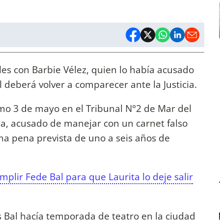
es con Barbie Vélez, quien lo había acusado
l deberá volver a comparecer ante la Justicia.
imo 3 de mayo en el Tribunal N°2 de Mar del
lla, acusado de manejar con un carnet falso
una pena prevista de uno a seis años de
plir Fede Bal para que Laurita lo deje salir
s Bal hacía temporada de teatro en la ciudad