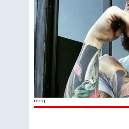
FEDE1
|