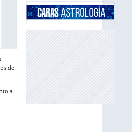
s
les de
nto a