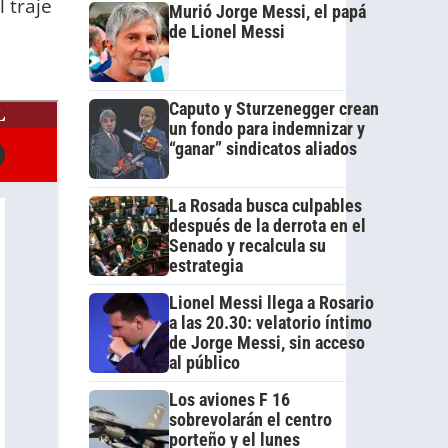
 traje
Murió Jorge Messi, el papá
de Lionel Messi
Caputo y Sturzenegger crean
un fondo para indemnizar y
“ganar” sindicatos aliados
La Rosada busca culpables
después de la derrota en el
Senado y recalcula su
estrategia
Lionel Messi llega a Rosario
a las 20.30: velatorio íntimo
de Jorge Messi, sin acceso
al público
Los aviones F 16
sobrevolarán el centro
porteño y el lunes