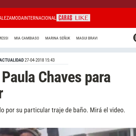
ALEZA
MODA
INTERNACIONAL
CARAS MIAMI
MESSI
MIA CAMBIASO
MARINA SEÑUK
MAGUI BRAVI
CARAS BRASIL
CARAS URUGUAY
ACTUALIDAD
27-04-2018 15:43
 Paula Chaves para
r
 por su particular traje de baño. Mirá el video.