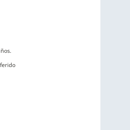
iños.
ferido