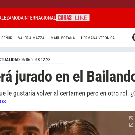
ALEZA
MODA
INTERNACIONAL
CARAS MIAMI
 SEÑUK
VALERIA MAZZA
MARU BOTANA
HERMANA VERÓNICA
CARAS BRASIL
CARAS URUGUAY
CTUALIDAD
05-06-2018 12:28
rá jurado en el Bailand
e le gustaría volver al certamen pero en otro rol. 
tos