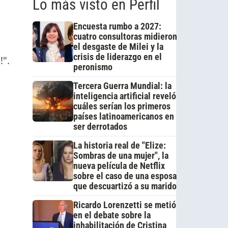
Lo más visto en Perfil
Encuesta rumbo a 2027:
cuatro consultoras midieron
el desgaste de Milei y la
crisis de liderazgo en el
!".
peronismo
Tercera Guerra Mundial: la
inteligencia artificial reveló
cuáles serían los primeros
países latinoamericanos en
ser derrotados
La historia real de "Elize:
Sombras de una mujer", la
nueva película de Netflix
sobre el caso de una esposa
i
que descuartizó a su marido
Ricardo Lorenzetti se metió
en el debate sobre la
inhabilitación de Cristina