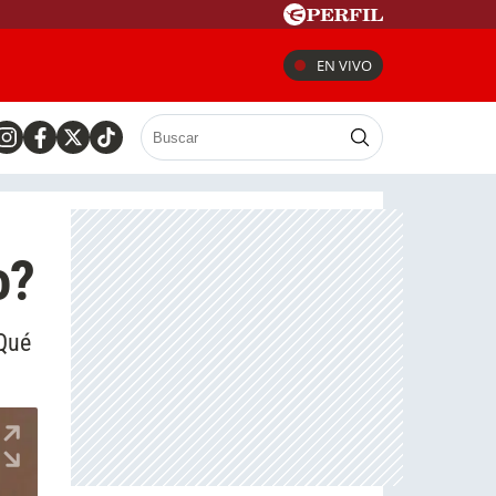
EN VIVO
o?
¿Qué