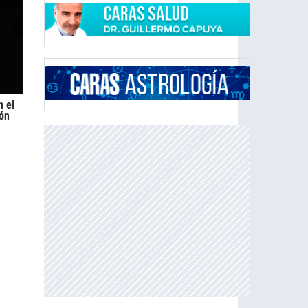
n el
ión