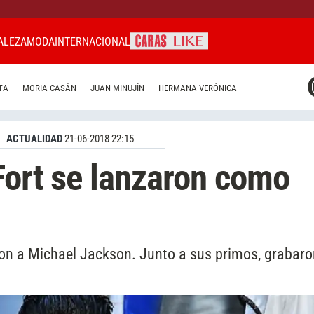
ALEZA
MODA
INTERNACIONAL
CARAS MIAMI
TA
MORIA CASÁN
JUAN MINUJÍN
HERMANA VERÓNICA
CARAS BRASIL
CARAS URUGUAY
ACTUALIDAD
21-06-2018 22:15
 Fort se lanzaron como
on a Michael Jackson. Junto a sus primos, grabaro