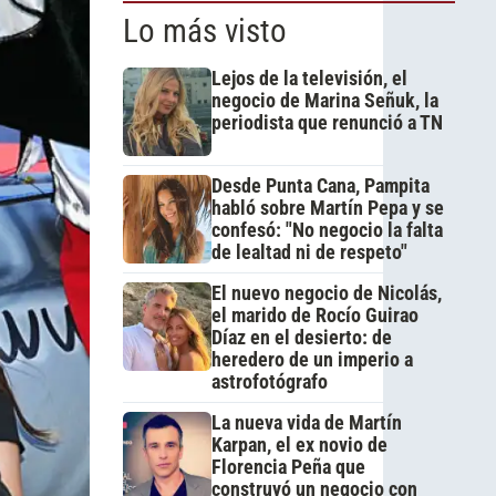
Lo más visto
Lejos de la televisión, el
negocio de Marina Señuk, la
periodista que renunció a TN
Desde Punta Cana, Pampita
habló sobre Martín Pepa y se
confesó: "No negocio la falta
de lealtad ni de respeto"
El nuevo negocio de Nicolás,
el marido de Rocío Guirao
Díaz en el desierto: de
heredero de un imperio a
astrofotógrafo
La nueva vida de Martín
Karpan, el ex novio de
Florencia Peña que
construyó un negocio con