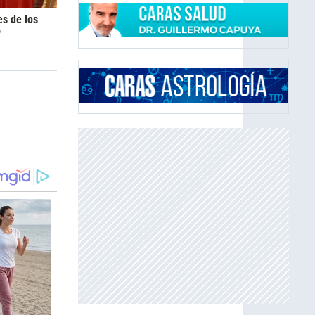
es de los
6