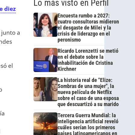
Lo más visto en Perfil
e diez
Encuesta rumbo a 2027:
cuatro consultoras midieron
el desgaste de Milei y la
 junto a
crisis de liderazgo en el
peronismo
andes
Ricardo Lorenzetti se metió
en el debate sobre la
inhabilitación de Cristina
só el
Kirchner
La historia real de "Elize:
Sombras de una mujer", la
o
nueva película de Netflix
sobre el caso de una esposa
que descuartizó a su marido
ía
Tercera Guerra Mundial: la
inteligencia artificial reveló
cuáles serían los primeros
l
países latinoamericanos en