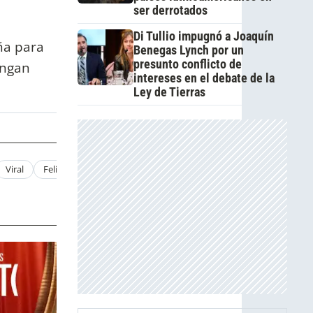
ser derrotados
Di Tullio impugnó a Joaquín
ña para
Benegas Lynch por un
presunto conflicto de
engan
intereses en el debate de la
Ley de Tierras
Viral
Felipe Fort
MARTITA FORT
Artista