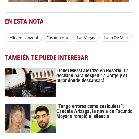
EN ESTA NOTA
Miriam Lanzoni
Casamiento
Las Vegas
Luna De Miel
N
TAMBIÉN TE PUEDE INTERESAR
Lionel Messi aterrizó en Rosario: La
decisión para despedir a Jorge y el
lugar donde descansará
“Tengo errores como cualquiera”:
Candela Arizaga, la novia de Facundo
Moyano rompió el silencio