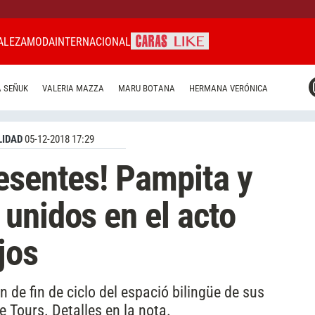
ALEZA
MODA
INTERNACIONAL
CARAS MIAMI
 SEÑUK
VALERIA MAZZA
MARU BOTANA
HERMANA VERÓNICA
CARAS BRASIL
CARAS URUGUAY
IDAD
05-12-2018 17:29
esentes! Pampita y
unidos en el acto
jos
n de fin de ciclo del espació bilingüe de sus
 Tours. Detalles en la nota.