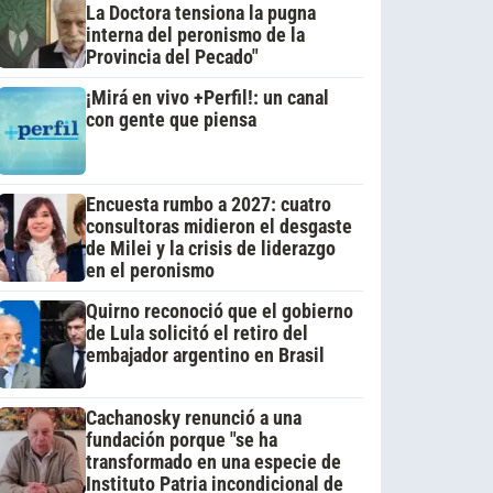
La Doctora tensiona la pugna
interna del peronismo de la
Provincia del Pecado"
¡Mirá en vivo +Perfil!: un canal
con gente que piensa
Encuesta rumbo a 2027: cuatro
consultoras midieron el desgaste
de Milei y la crisis de liderazgo
en el peronismo
Quirno reconoció que el gobierno
de Lula solicitó el retiro del
embajador argentino en Brasil
Cachanosky renunció a una
fundación porque "se ha
transformado en una especie de
Instituto Patria incondicional de