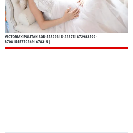
VICTORIAXIPOLITAKISOK-44329315-243751872983499-
8708154577036916783-N
|