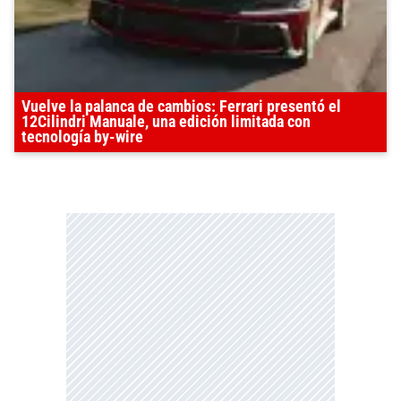
Vuelve la palanca de cambios: Ferrari presentó el
12Cilindri Manuale, una edición limitada con
tecnología by-wire