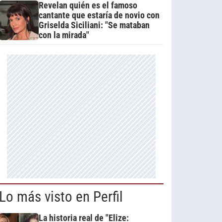
Revelan quién es el famoso
cantante que estaría de novio con
Griselda Siciliani: "Se mataban
con la mirada"
Lo más visto en Perfil
La historia real de "Elize: