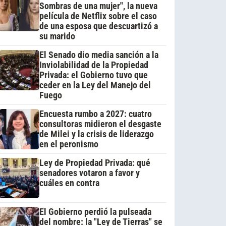
Sombras de una mujer", la nueva
película de Netflix sobre el caso
de una esposa que descuartizó a
su marido
El Senado dio media sanción a la
Inviolabilidad de la Propiedad
Privada: el Gobierno tuvo que
ceder en la Ley del Manejo del
Fuego
Encuesta rumbo a 2027: cuatro
consultoras midieron el desgaste
de Milei y la crisis de liderazgo
en el peronismo
Ley de Propiedad Privada: qué
senadores votaron a favor y
cuáles en contra
El Gobierno perdió la pulseada
del nombre: la "Ley de Tierras" se