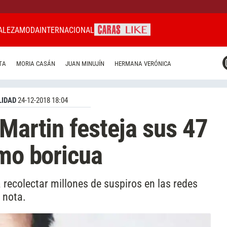
ALEZA
MODA
INTERNACIONAL
CARAS MIAMI
TA
MORIA CASÁN
JUAN MINUJÍN
HERMANA VERÓNICA
CARAS BRASIL
CARAS URUGUAY
IDAD
24-12-2018 18:04
 Martin festeja sus 47
tmo boricua
a recolectar millones de suspiros en las redes
a nota.