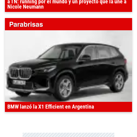
a TN: running por el mundo y un proyecto que la une a
Nicole Neumann
BMW lanzó la X1 Efficient en Argentina