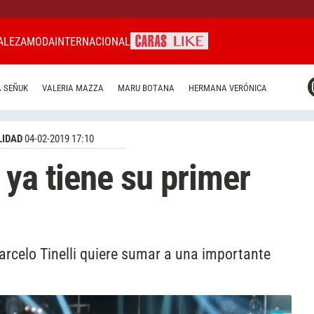
ALEZA
MODA
INTERNACIONAL
CARAS MIAMI
 SEÑUK
VALERIA MAZZA
MARU BOTANA
HERMANA VERÓNICA
CARAS BRASIL
CARAS URUGUAY
IDAD
04-02-2019 17:10
 ya tiene su primer
arcelo Tinelli quiere sumar a una importante