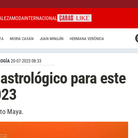
ALEZA
MODA
INTERNACIONAL
CARAS MIAMI
TA
MORIA CASÁN
JUAN MINUJÍN
HERMANA VERÓNICA
CARAS BRASIL
CARAS URUGUAY
OGÍA
20-07-2023 08:33
 astrológico para este
023
ito Maya.