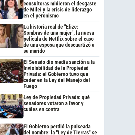
consultoras midieron el desgaste
de Milei y la crisis de liderazgo
en el peronismo
La historia real de "Elize:
Sombras de una mujer", la nueva
película de Netflix sobre el caso
de una esposa que descuartizó a
su marido
El Senado dio media sanción a la
Inviolabilidad de la Propiedad
Privada: el Gobierno tuvo que
ceder en la Ley del Manejo del
Fuego
Ley de Propiedad Privada: qué
senadores votaron a favor y
cuáles en contra
El Gobierno perdió la pulseada
del nombre: la "Ley de Tierras" se