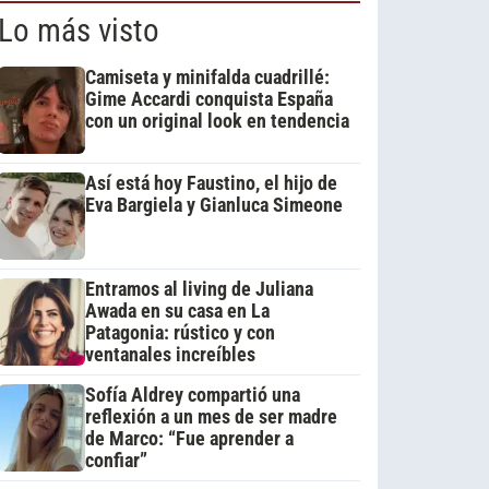
Lo más visto
Camiseta y minifalda cuadrillé:
Gime Accardi conquista España
con un original look en tendencia
Así está hoy Faustino, el hijo de
Eva Bargiela y Gianluca Simeone
Entramos al living de Juliana
Awada en su casa en La
Patagonia: rústico y con
ventanales increíbles
Sofía Aldrey compartió una
reflexión a un mes de ser madre
de Marco: “Fue aprender a
confiar”