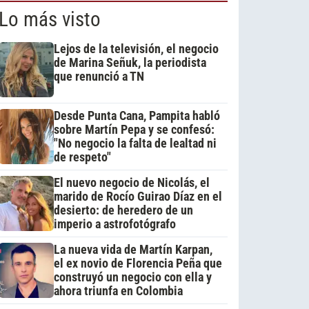
Lo más visto
Lejos de la televisión, el negocio
de Marina Señuk, la periodista
que renunció a TN
Desde Punta Cana, Pampita habló
sobre Martín Pepa y se confesó:
"No negocio la falta de lealtad ni
de respeto"
El nuevo negocio de Nicolás, el
marido de Rocío Guirao Díaz en el
desierto: de heredero de un
imperio a astrofotógrafo
La nueva vida de Martín Karpan,
el ex novio de Florencia Peña que
construyó un negocio con ella y
ahora triunfa en Colombia