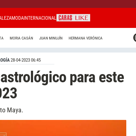
ALEZA
MODA
INTERNACIONAL
CARAS MIAMI
TA
MORIA CASÁN
JUAN MINUJÍN
HERMANA VERÓNICA
CARAS BRASIL
CARAS URUGUAY
OGÍA
28-04-2023 06:45
 astrológico para este
023
ito Maya.