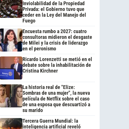
Inviolabilidad de la Propiedad
Privada: el Gobierno tuvo que
ceder en la Ley del Manejo del
Fuego
Encuesta rumbo a 2027: cuatro
consultoras midieron el desgaste
de Milei y la crisis de liderazgo
en el peronismo
Ricardo Lorenzetti se metió en el
debate sobre la inhabilitación de
Cristina Kirchner
La historia real de "Elize:
Sombras de una mujer", la nueva
película de Netflix sobre el caso
de una esposa que descuartizó a
su marido
Tercera Guerra Mundial: la
inteligencia artificial reveló