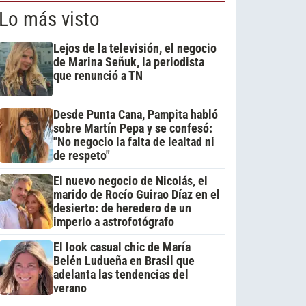
Lo más visto
Lejos de la televisión, el negocio
de Marina Señuk, la periodista
que renunció a TN
Desde Punta Cana, Pampita habló
sobre Martín Pepa y se confesó:
"No negocio la falta de lealtad ni
de respeto"
El nuevo negocio de Nicolás, el
marido de Rocío Guirao Díaz en el
desierto: de heredero de un
imperio a astrofotógrafo
El look casual chic de María
Belén Ludueña en Brasil que
adelanta las tendencias del
verano