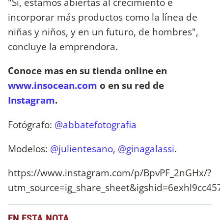
"Sí, estamos abiertas al crecimiento e
incorporar más productos como la línea de
niñas y niños, y en un futuro, de hombres",
concluye la emprendora.
Conoce mas en su tienda online en
www.insocean.com
o en su red de
Instagram
.
Fotógrafo:
@abbatefotografia
Modelos:
@julientesano
,
@ginagalassi
.
https://www.instagram.com/p/BpvPF_2nGHx/?
utm_source=ig_share_sheet&igshid=6exhl9cc45
EN ESTA NOTA