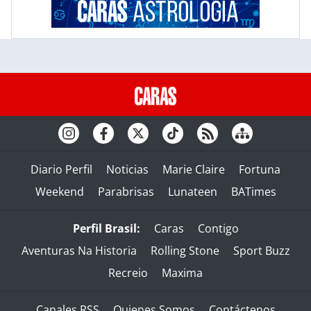
Diario Perfil
Noticias
Marie Claire
Fortuna
Weekend
Parabrisas
Lunateen
BATimes
Perfil Brasil:
Caras
Contigo
Aventuras Na Historia
Rolling Stone
Sport Buzz
Recreio
Maxima
Canales RSS
Quienes Somos
Contáctenos