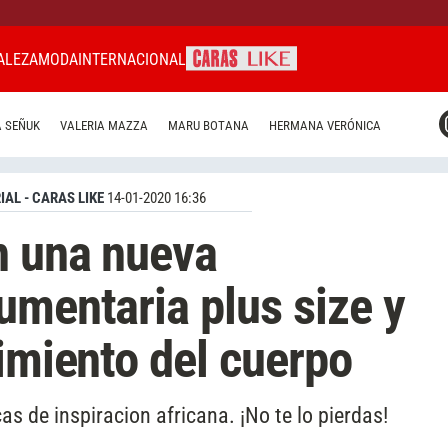
ALEZA
MODA
INTERNACIONAL
CARAS MIAMI
 SEÑUK
VALERIA MAZZA
MARU BOTANA
HERMANA VERÓNICA
CARAS BRASIL
CARAS URUGUAY
IAL - CARAS LIKE
14-01-2020 16:36
n una nueva
umentaria plus size y
vimiento del cuerpo
 de inspiracion africana. ¡No te lo pierdas!