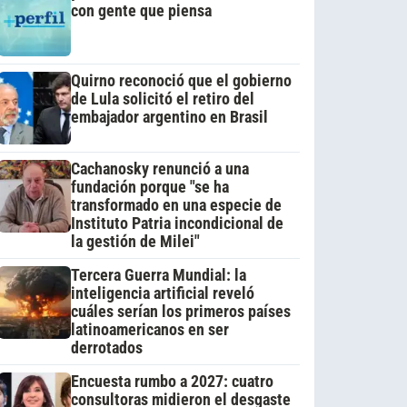
con gente que piensa
Quirno reconoció que el gobierno
de Lula solicitó el retiro del
embajador argentino en Brasil
Cachanosky renunció a una
fundación porque "se ha
transformado en una especie de
Instituto Patria incondicional de
la gestión de Milei"
Tercera Guerra Mundial: la
inteligencia artificial reveló
cuáles serían los primeros países
latinoamericanos en ser
derrotados
Encuesta rumbo a 2027: cuatro
consultoras midieron el desgaste