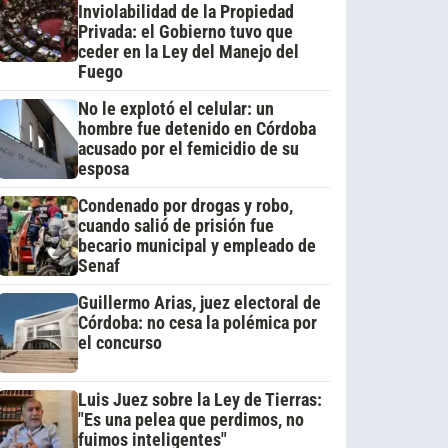
Inviolabilidad de la Propiedad
Privada: el Gobierno tuvo que
ceder en la Ley del Manejo del
Fuego
No le explotó el celular: un
hombre fue detenido en Córdoba
acusado por el femicidio de su
esposa
Condenado por drogas y robo,
cuando salió de prisión fue
becario municipal y empleado de
Senaf
Guillermo Arias, juez electoral de
Córdoba: no cesa la polémica por
el concurso
Luis Juez sobre la Ley de Tierras:
"Es una pelea que perdimos, no
fuimos inteligentes"