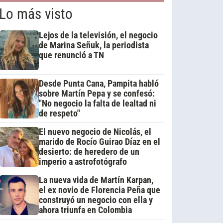
Lo más visto
Lejos de la televisión, el negocio
de Marina Señuk, la periodista
que renunció a TN
Desde Punta Cana, Pampita habló
sobre Martín Pepa y se confesó:
"No negocio la falta de lealtad ni
de respeto"
El nuevo negocio de Nicolás, el
marido de Rocío Guirao Díaz en el
desierto: de heredero de un
imperio a astrofotógrafo
La nueva vida de Martín Karpan,
el ex novio de Florencia Peña que
construyó un negocio con ella y
ahora triunfa en Colombia