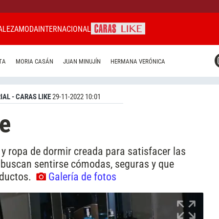
ALEZA
MODA
INTERNACIONAL
CARAS MIAMI
TA
MORIA CASÁN
JUAN MINUJÍN
HERMANA VERÓNICA
CARAS BRASIL
CARAS URUGUAY
IAL - CARAS LIKE
29-11-2022 10:01
e
 y ropa de dormir creada para satisfacer las
 buscan sentirse cómodas, seguras y que
oductos.
Galería de fotos