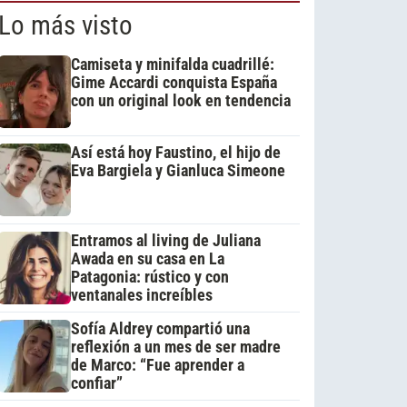
Lo más visto
Camiseta y minifalda cuadrillé:
Gime Accardi conquista España
con un original look en tendencia
Así está hoy Faustino, el hijo de
Eva Bargiela y Gianluca Simeone
Entramos al living de Juliana
Awada en su casa en La
Patagonia: rústico y con
ventanales increíbles
Sofía Aldrey compartió una
reflexión a un mes de ser madre
de Marco: “Fue aprender a
confiar”