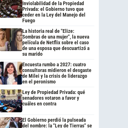
Inviolabilidad de la Propiedad
Privada: el Gobierno tuvo que
ceder en la Ley del Manejo del
Fuego
La historia real de "Elize:
Sombras de una mujer", la nueva
película de Netflix sobre el caso
de una esposa que descuartizó a
su marido
Encuesta rumbo a 2027: cuatro
consultoras midieron el desgaste
de Milei y la crisis de liderazgo
en el peronismo
Ley de Propiedad Privada: qué
senadores votaron a favor y
cuáles en contra
El Gobierno perdió la pulseada
del nombre: la "Ley de Tierras" se