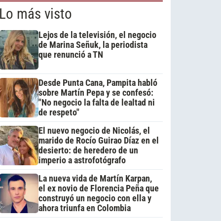
Lo más visto
Lejos de la televisión, el negocio
de Marina Señuk, la periodista
que renunció a TN
Desde Punta Cana, Pampita habló
sobre Martín Pepa y se confesó:
"No negocio la falta de lealtad ni
de respeto"
El nuevo negocio de Nicolás, el
marido de Rocío Guirao Díaz en el
desierto: de heredero de un
imperio a astrofotógrafo
La nueva vida de Martín Karpan,
el ex novio de Florencia Peña que
construyó un negocio con ella y
ahora triunfa en Colombia