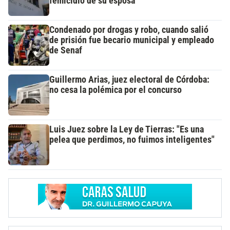
femicidio de su esposa
Condenado por drogas y robo, cuando salió
de prisión fue becario municipal y empleado
de Senaf
Guillermo Arias, juez electoral de Córdoba:
no cesa la polémica por el concurso
Luis Juez sobre la Ley de Tierras: "Es una
pelea que perdimos, no fuimos inteligentes"