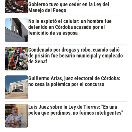
Gobierno tuvo que ceder en la Ley del
Manejo del Fuego
No le explotó el celular: un hombre fue
detenido en Córdoba acusado por el
femicidio de su esposa
Condenado por drogas y robo, cuando salió
de prisión fue becario municipal y empleado
de Senaf
Guillermo Arias, juez electoral de Córdoba:
no cesa la polémica por el concurso
Luis Juez sobre la Ley de Tierras: "Es una
pelea que perdimos, no fuimos inteligentes"