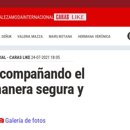
ALEZA
MODA
INTERNACIONAL
CARAS MIAMI
 SEÑUK
VALERIA MAZZA
MARU BOTANA
HERMANA VERÓNICA
CARAS BRASIL
CARAS URUGUAY
IAL - CARAS LIKE
24-07-2021 18:05
 acompañando el
anera segura y
Galería de fotos