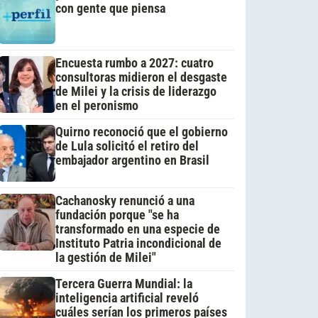
con gente que piensa
Encuesta rumbo a 2027: cuatro
consultoras midieron el desgaste
de Milei y la crisis de liderazgo
en el peronismo
Quirno reconoció que el gobierno
de Lula solicitó el retiro del
embajador argentino en Brasil
Cachanosky renunció a una
fundación porque "se ha
transformado en una especie de
Instituto Patria incondicional de
la gestión de Milei"
Tercera Guerra Mundial: la
inteligencia artificial reveló
cuáles serían los primeros países