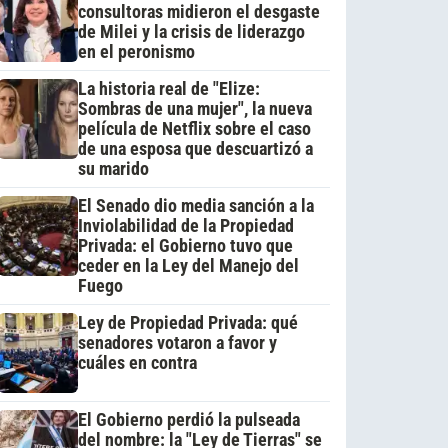
consultoras midieron el desgaste
de Milei y la crisis de liderazgo
en el peronismo
La historia real de "Elize:
Sombras de una mujer", la nueva
película de Netflix sobre el caso
de una esposa que descuartizó a
su marido
El Senado dio media sanción a la
Inviolabilidad de la Propiedad
Privada: el Gobierno tuvo que
ceder en la Ley del Manejo del
Fuego
Ley de Propiedad Privada: qué
senadores votaron a favor y
cuáles en contra
El Gobierno perdió la pulseada
del nombre: la "Ley de Tierras" se