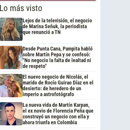
Lo más visto
Lejos de la televisión, el negocio
de Marina Señuk, la periodista
que renunció a TN
Desde Punta Cana, Pampita habló
sobre Martín Pepa y se confesó:
"No negocio la falta de lealtad ni
de respeto"
El nuevo negocio de Nicolás, el
marido de Rocío Guirao Díaz en el
desierto: de heredero de un
imperio a astrofotógrafo
La nueva vida de Martín Karpan,
el ex novio de Florencia Peña que
construyó un negocio con ella y
ahora triunfa en Colombia